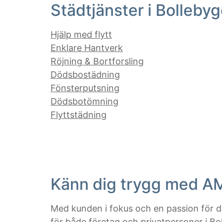
Städtjänster i Bolleby
Hjälp med flytt
Enklare Hantverk
Röjning & Bortforsling
Dödsbostädning
Fönsterputsning
Dödsbotömning
Flyttstädning
Känn dig trygg med A
Med kunden i fokus och en passion för de
för både företag och privatpersoner i Bo