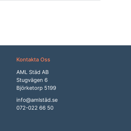
Kontakta Oss
AML Städ AB
Stugvägen 6
Björketorp 5199
info@amlstäd.se
072-022 66 50