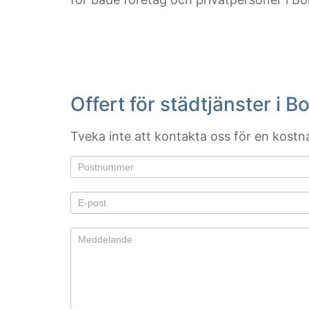
Offert för städtjänster i B
Tveka inte att kontakta oss för en kostnad
Om du är
Offert
mänsklig,
lämna
det här
fältet
tomt.