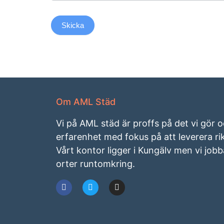
Skicka
Om AML Städ
Vi på AML städ är proffs på det vi gör 
erfarenhet med fokus på att leverera rikt
Vårt kontor ligger i Kungälv men vi jobba
orter runtomkring.