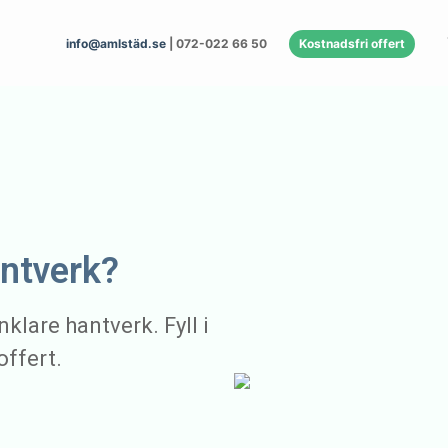
info@amlstäd.se
| 072-022 66 50
Kostnadsfri offert
antverk?
nklare hantverk. Fyll i
offert.