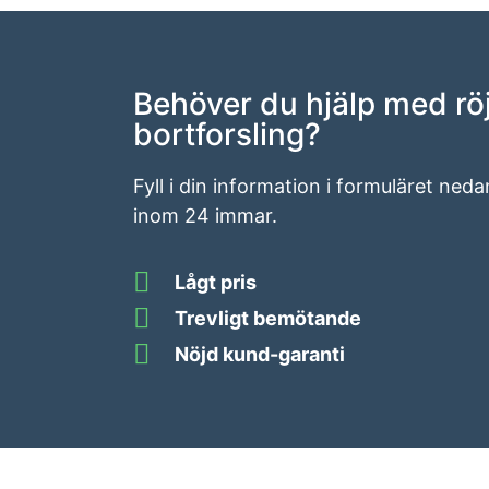
Behöver du hjälp med rö
bortforsling?
Fyll i din information i formuläret neda
inom 24 immar.
Lågt pris
Trevligt bemötande
Nöjd kund-garanti