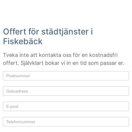
Offert för städtjänster i
Fiskebäck
Tveka inte att kontakta oss för en kostnadsfri
offert. Självklart bokar vi in en tid som passar er.
Om du är
Offert
mänsklig,
lämna
det här
fältet
tomt.