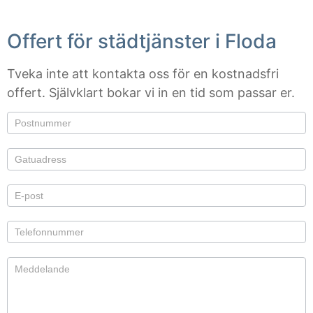
Offert för städtjänster i Floda
Tveka inte att kontakta oss för en kostnadsfri
offert. Självklart bokar vi in en tid som passar er.
Om du är
Offert
mänsklig,
lämna
det här
fältet
tomt.