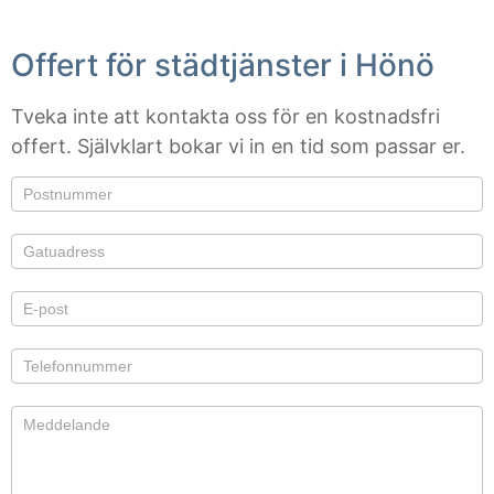
Offert för städtjänster i Hönö
Tveka inte att kontakta oss för en kostnadsfri
offert. Självklart bokar vi in en tid som passar er.
Om du är
Offert
mänsklig,
lämna
det här
fältet
tomt.