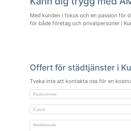
Känn dig trygg med A
Med kunden i fokus och en passion för de
för både företag och privatpersoner i Ku
Offert för städtjänster i K
Tveka inte att kontakta oss för en kostnad
Om du är
Offert
mänsklig,
lämna
det här
fältet
tomt.