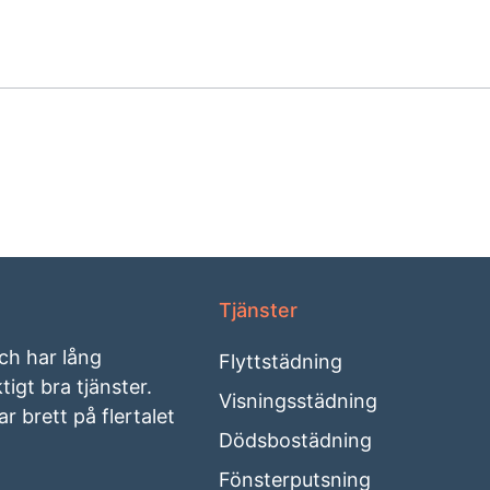
Tjänster
och har lång
Flyttstädning
igt bra tjänster.
Visningsstädning
r brett på flertalet
Dödsbostädning
Fönsterputsning