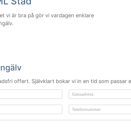
ML Städ
t vi är bra på gör vi vardagen enklare
ngälv.
ungälv
sfri offert. Självklart bokar vi in en tid som passar e