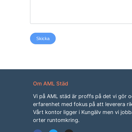
Skicka
Om AML Städ
Vi på AML städ är proffs på det vi gör 
erfarenhet med fokus på att leverera rikt
Vårt kontor ligger i Kungälv men vi jobba
orter runtomkring.