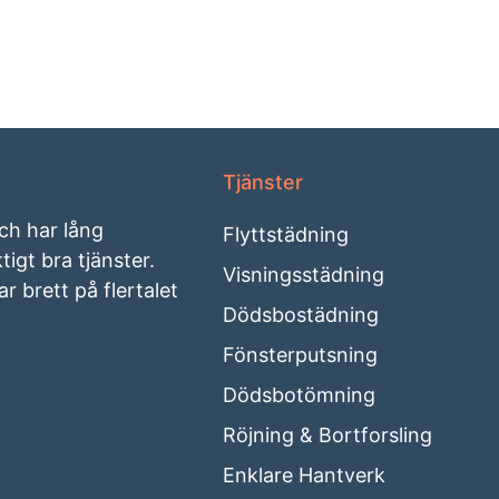
Tjänster
och har lång
Flyttstädning
igt bra tjänster.
Visningsstädning
r brett på flertalet
Dödsbostädning
Fönsterputsning
Dödsbotömning
Röjning & Bortforsling
Enklare Hantverk