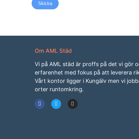
Skicka
Om AML Städ
Vi på AML städ är proffs på det vi gör 
erfarenhet med fokus på att leverera rikt
Vårt kontor ligger i Kungälv men vi jobba
orter runtomkring.