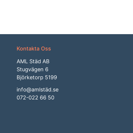
Kontakta Oss
AML Städ AB
Stugvägen 6
Björketorp 5199
info@amlstäd.se
072-022 66 50