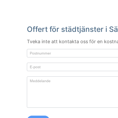
Offert för städtjänster i S
Tveka inte att kontakta oss för en kostnad
Om du är
Offert
mänsklig,
lämna
det här
fältet
tomt.